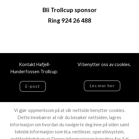
Bli Trollcup sponsor
Ring 924 26 488
Kontakt Hafjell-
Vi benytter oss av cookies.
Hunderfossen Trollcup:
Les mer her
E-post
Vi gjør oppmerksom på at vår nettside benytter cookies.
Dette innebærer at når du besøker nettsiden, lagres
informasjon om hvordan du navigerte deg inne på siden samt
teknisk informasjon som bl.a. nettleser, operativsystem,
Copyright 2026 ©
Trollcup
nettforbindelsen ol. Denne informasjonen benyttes for å gi