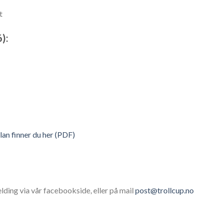
t
):
an finner du her (PDF)
lding via vår facebookside, eller på mail
post@trollcup.no