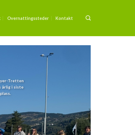
k
Overnattingssteder
Kontakt
Øyer-Tretten
årlig i siste
plass.