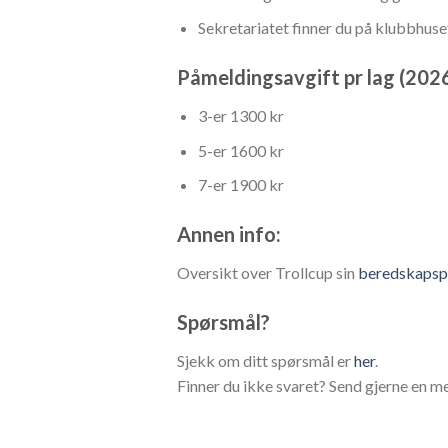
Sekretariatet finner du på klubbhuse
Påmeldingsavgift pr lag (2026
3-er 1300 kr
5-er 1600 kr
7-er 1900 kr
Annen info:
Oversikt over Trollcup sin
beredskapspl
Spørsmål?
Sjekk om ditt spørsmål er
her
.
Finner du ikke svaret? Send gjerne en me