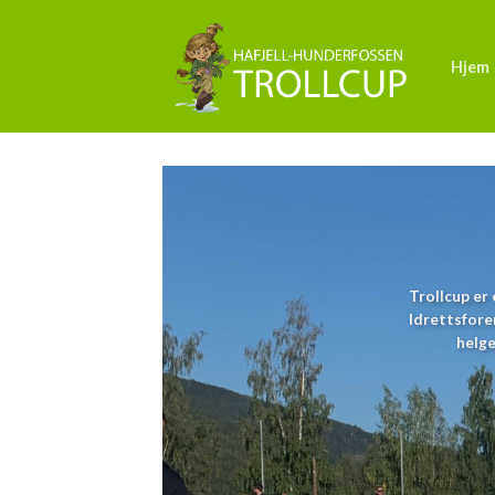
Skip
to
Hjem
content
Trollcup er
Idrettsforen
helge